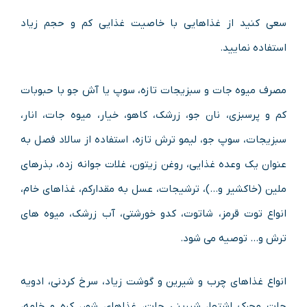
سعی کنید از غذاهایی با خاصیت غذایی کم و حجم زیاد
استفاده نمایید.
مصرف میوه جات و سبزیجات تازه، سوپ یا آش جو با حبوبات
کم و پرسبزی، نان جو، زرشک، کاهو، خیار، میوه جات، انار،
سبزیجات، سوپ جو، لیمو ترش تازه، استفاده از سالاد فصل به
عنوان یک وعده غذایی، روغن زیتون، غلات جوانه زده، بذرهای
ملین (خاکشیر و…)، ترشیجات، عسل به مقدارکم، غذاهای خام،
انواع توت قرمز، شاتوت، کدو خورشتی، آب زرشک، میوه های
ترش و… توصیه می شود.
انواع غذاهای چرب و شیرین و گوشت زیاد، سرخ کردنی، ادویه
جات محرک اشتها، شیرینی جات، غذاهای شور، کره و خامه،