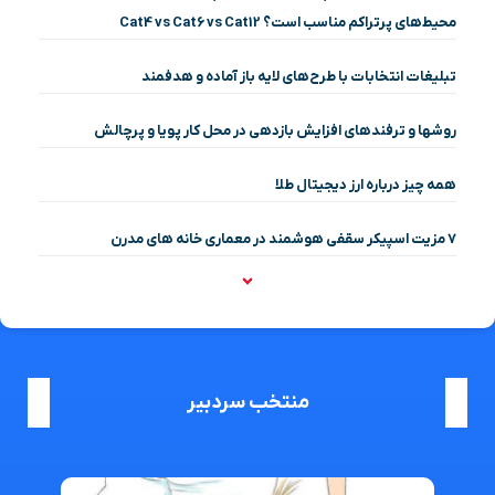
محیط‌های پرتراکم مناسب است؟ Cat4 vs Cat6 vs Cat12
تبلیغات انتخابات با طرح‌های لایه باز آماده و هدفمند
روشها و ترفندهای افزایش بازدهی در محل کار پویا و پرچالش
همه چیز درباره ارز دیجیتال طلا
۷ مزیت اسپیکر سقفی هوشمند در معماری خانه‌ های مدرن
منتخب سردبیر