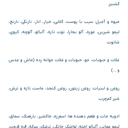
گشنیز.
میوه و آجیل: سیب با پوست، گلابی، خیار، انار، نارنگی، نارنج،
لیمو شیرین، غوره، آلو بخارا، توت تازه، آلبالو، آلوچه، کیوی،
شاتوت.
غلات و حبوبات، جو، حبوبات و غلات جوانه زده (ماش و عدس
و …)
روغن و لبنیات: روغن زیتون، روغن کنجد، ماست تازه و ترش،
شیر کم‌چرب.
ادویه جات و طعم دهنده ها: اسفرزه، خاکشیر، بارهنگ، سماق،
لیمو عمانی، آلبالو اخته، لواشک‌ خانگی، ترشک، سرکه، قره قروت،