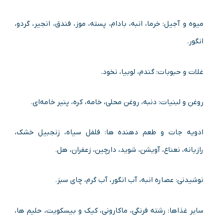
میوه و آجیل: خرما، انبه، بادام، پسته، موز، فندق، انجیر، گردو،
انگور.
غلات و حبوبات: گندم، لوبیا، نخود.
روغن و لبنیات: دنبه، روغن محلی، خامه، کره، پنیر خامه‌ای.
ادویه جات و طعم دهنده ها: فلفل سیاه، زنجبیل خشک،
رازیانه، نعناع، آویشن، شوید، دارچین، زعفران، هل.
نوشیدنی: عصاره انبه، آب انگور، آب گرم، چای سبز.
سایر غذاها: رشته فرنگی، ماکارونی، کیک و بیسکویت، حلیم ها،