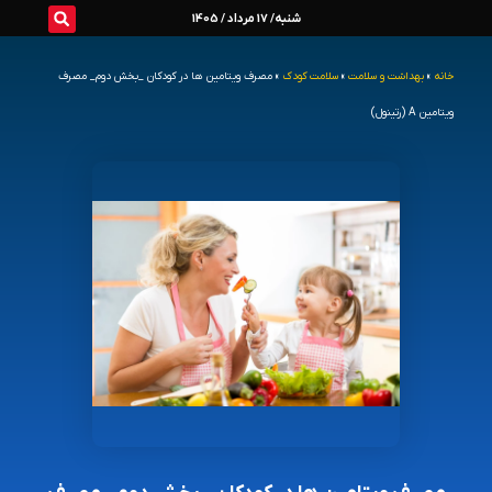
رش
شنبه/ 17 مرداد / 1405
ه
خانه
»
بهداشت و سلامت
»
سلامت کودک
»
مصرف ویتامین ها در کودکان _بخش دوم_ مصرف
حتوا
ویتامین A (رتینول)