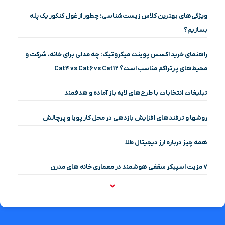
ویژگی‌های بهترین کلاس زیست‌شناسی؛ چطور از غول کنکور یک پله
بسازیم؟
راهنمای خرید اکسس پوینت میکروتیک: چه مدلی برای خانه، شرکت و
محیط‌های پرتراکم مناسب است؟ Cat4 vs Cat6 vs Cat12
تبلیغات انتخابات با طرح‌های لایه باز آماده و هدفمند
روشها و ترفندهای افزایش بازدهی در محل کار پویا و پرچالش
همه چیز درباره ارز دیجیتال طلا
۷ مزیت اسپیکر سقفی هوشمند در معماری خانه‌ های مدرن