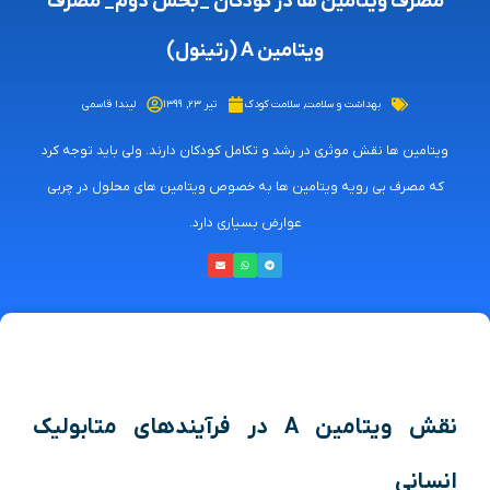
مصرف ویتامین ها در کودکان _بخش دوم_ مصرف
ویتامین A (رتینول)
بهداشت و سلامت
,
سلامت کودک
تیر ۲۳, ۱۳۹۹
لیندا قاسمی
ویتامین ها نقش موثری در رشد و تکامل کودکان دارند. ولی باید توجه کرد
که مصرف بی رویه ویتامین ها به خصوص ویتامین های محلول در چربی
عوارض بسیاری دارد.
نقش ویتامین A در فرآیندهای متابولیک
انسانی