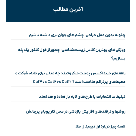
آخرین مطالب
چگونه بدون عمل جراحی، چشم‌های جوان‌تری داشته باشیم
ویژگی‌های بهترین کلاس زیست‌شناسی؛ چطور از غول کنکور یک پله
بسازیم؟
راهنمای خرید اکسس پوینت میکروتیک: چه مدلی برای خانه، شرکت و
محیط‌های پرتراکم مناسب است؟ Cat4 vs Cat6 vs Cat12
تبلیغات انتخابات با طرح‌های لایه باز آماده و هدفمند
روشها و ترفندهای افزایش بازدهی در محل کار پویا و پرچالش
همه چیز درباره ارز دیجیتال طلا