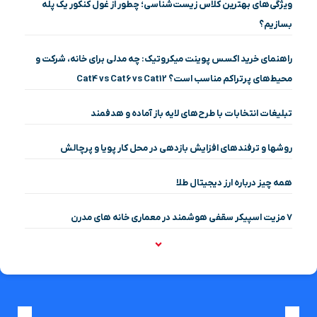
ویژگی‌های بهترین کلاس زیست‌شناسی؛ چطور از غول کنکور یک پله
بسازیم؟
راهنمای خرید اکسس پوینت میکروتیک: چه مدلی برای خانه، شرکت و
محیط‌های پرتراکم مناسب است؟ Cat4 vs Cat6 vs Cat12
تبلیغات انتخابات با طرح‌های لایه باز آماده و هدفمند
روشها و ترفندهای افزایش بازدهی در محل کار پویا و پرچالش
همه چیز درباره ارز دیجیتال طلا
۷ مزیت اسپیکر سقفی هوشمند در معماری خانه‌ های مدرن