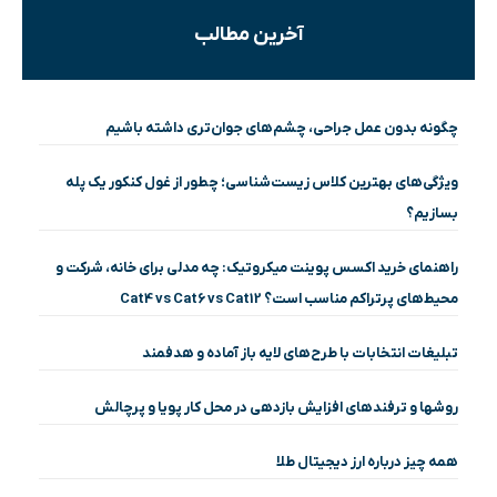
آخرین مطالب
چگونه بدون عمل جراحی، چشم‌های جوان‌تری داشته باشیم
ویژگی‌های بهترین کلاس زیست‌شناسی؛ چطور از غول کنکور یک پله
بسازیم؟
راهنمای خرید اکسس پوینت میکروتیک: چه مدلی برای خانه، شرکت و
محیط‌های پرتراکم مناسب است؟ Cat4 vs Cat6 vs Cat12
تبلیغات انتخابات با طرح‌های لایه باز آماده و هدفمند
روشها و ترفندهای افزایش بازدهی در محل کار پویا و پرچالش
همه چیز درباره ارز دیجیتال طلا