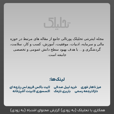
مجله اینترنتی تحلیلک پورتالی جامع از مقاله های مرتبط در حوزه
مالی و سرمایه، ادبیات، موفقیت، آموزش، کسب و کار، سلامت،
گردشگری و… با هدف بهبود سطح دانش عمومی و تخصصی
جامعه است.
لینک‌ها:
میز ناهار خوری
خرید لیبل صدفی
لایت باکس فریم لس پارچه ای
دارالترجمه رسمی
باربری نارمک
اکسسوری کابینت آشپزخانه
همکاری با تحلیلک (به زودی)
گزارش محتوای اشتباه (به زودی)