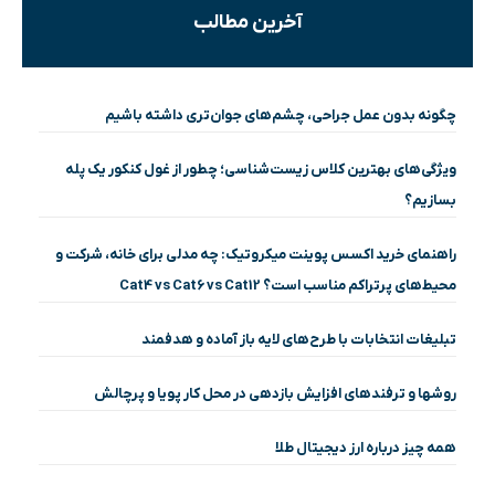
آخرین مطالب
چگونه بدون عمل جراحی، چشم‌های جوان‌تری داشته باشیم
ویژگی‌های بهترین کلاس زیست‌شناسی؛ چطور از غول کنکور یک پله
بسازیم؟
راهنمای خرید اکسس پوینت میکروتیک: چه مدلی برای خانه، شرکت و
محیط‌های پرتراکم مناسب است؟ Cat4 vs Cat6 vs Cat12
تبلیغات انتخابات با طرح‌های لایه باز آماده و هدفمند
روشها و ترفندهای افزایش بازدهی در محل کار پویا و پرچالش
همه چیز درباره ارز دیجیتال طلا