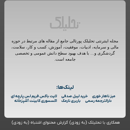
مجله اینترنتی تحلیلک پورتالی جامع از مقاله های مرتبط در حوزه
مالی و سرمایه، ادبیات، موفقیت، آموزش، کسب و کار، سلامت،
گردشگری و… با هدف بهبود سطح دانش عمومی و تخصصی
جامعه است.
لینک‌ها:
میز ناهار خوری
خرید لیبل صدفی
لایت باکس فریم لس پارچه ای
دارالترجمه رسمی
باربری نارمک
اکسسوری کابینت آشپزخانه
همکاری با تحلیلک (به زودی)
گزارش محتوای اشتباه (به زودی)