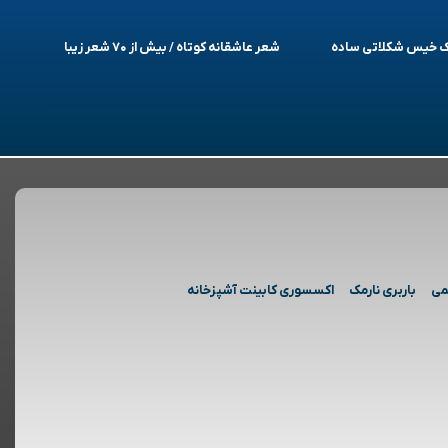
یک خیس شکلاتی ساده
شعر عاشقانه کوتاه / بیش از ۷۰ شعر زیبا
می
باربری نارمک
اکسسوری کابینت آشپزخانه