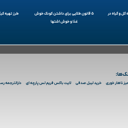
 گل و گیاه در
۵ قانون طلایی برای داشتن کودک خوش
طرز تهیه ک
غذا و خوش اشتها
ک‌ها:
یز ناهار خوری
خرید لیبل صدفی
لایت باکس فریم لس پارچه ای
دارالترجمه رس