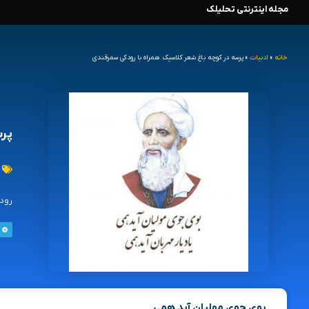
مجله اینترنتی تحلیلک
رش
ه
خانه
»
ادبیات
»
پرسه در کوچه باغ شعر کلاسیک همراه با رودکی سمرقندی
حتوا
پرس
رودک
بوی جوی مولیان آید همی