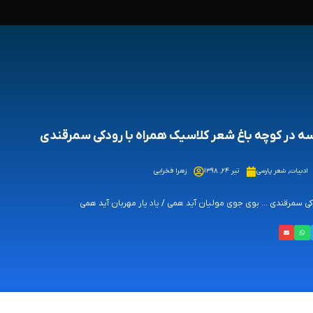
ه در کوچه باغ شعر کلاسیک همراه با رودکی سمرقندی
ادبیات
,
شعر پارسی
تیر ۲۴, ۱۳۹۸
زهرا فخرایی
ی سمرقندی ... بوی جوی مولیان آید همی / یاد یار مهربان آید همی