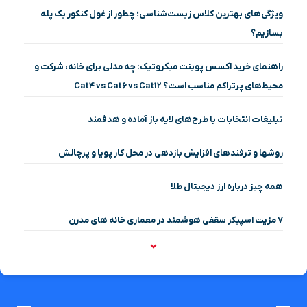
ویژگی‌های بهترین کلاس زیست‌شناسی؛ چطور از غول کنکور یک پله
بسازیم؟
راهنمای خرید اکسس پوینت میکروتیک: چه مدلی برای خانه، شرکت و
محیط‌های پرتراکم مناسب است؟ Cat4 vs Cat6 vs Cat12
تبلیغات انتخابات با طرح‌های لایه باز آماده و هدفمند
روشها و ترفندهای افزایش بازدهی در محل کار پویا و پرچالش
همه چیز درباره ارز دیجیتال طلا
۷ مزیت اسپیکر سقفی هوشمند در معماری خانه‌ های مدرن