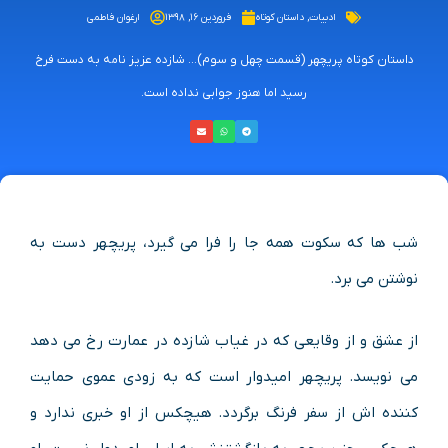
ادبیات
,
داستان کوتاه
فروردین ۱۶, ۱۳۹۸
ارغوان فاطمی
داستان کوتاه پریچهر (قسمت چهل و سوم)... شازده عزیز نامه به دست فرخ
رسید اما هنوز جوابى نداده است.
شب ها که
سکوت
همه جا را فرا می گیرد، پریچهر دست به
نوشتن می برد
.
از
عشق
و از وقایعى که در غیاب شازده در عمارت رخ می دهد
می نویسد. پریچهر امیدوار است که به زودى عموى حمایت
کننده اش از سفر
فرنگ
برگردد. هیچکس از او خبرى ندارد و