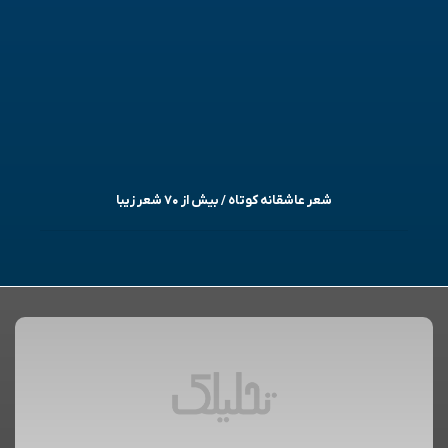
شعر عاشقانه کوتاه / بیش از ۷۰ شعر زیبا