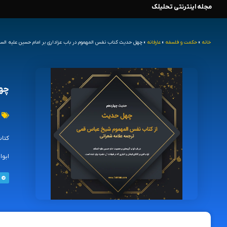
مجله اینترنتی تحلیلک
رش
ه
خانه
»
حکمت و فلسفه
»
عارفانه
»
چهل حدیث کتاب نفس المهموم در باب عزاداری بر امام حسین علیه الس
حتوا
چهل
کتاب
ابوا