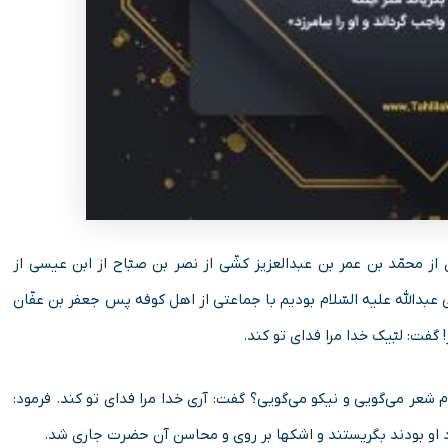
ز محمّد بن عمر بن عبدالعزیز کشّى از نصر بن صبّاح از ابن عیسى از
 عبدالله علیه السّلام بودیم با جماعتى از اهل کوفه پس جعفر بن عفّان
گفت: لبّیک خدا مرا فداى تو کند.
 شعر مى‌گویى و نیکو مى‌گویى؟ گفت: آرى خدا مرا فداى تو کند. فرمود:
 او بودند بگریستند و اشکها بر روى و محاسن آن حضرت جارى شد.