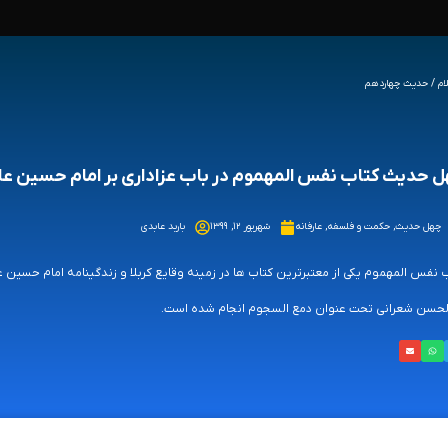
لام / حدیث چهاردهم
 حدیث کتاب نفس المهموم در باب عزاداری بر امام حسین عل
چهل حدیث
,
حکمت و فلسفه
,
عارفانه
شهریور ۱۲, ۱۳۹۹
باربد عابدی
 نفس المهموم یکی از معتبرترین کتاب ها در زمینه وقایع کربلا و زندگینامه امام حسی
لحسن شعرانی تحت عنوان دمع السجوم انجام شده است.