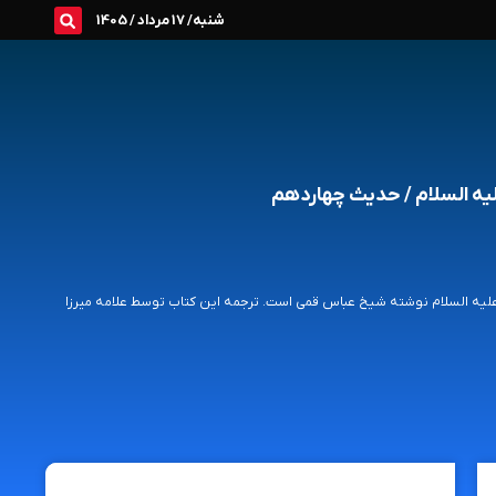
شنبه/ 17 مرداد / 1405
یه السلام / حدیث چهاردهم
ن علیه السلام نوشته شیخ عباس قمی است. ترجمه این کتاب توسط علامه میرزا