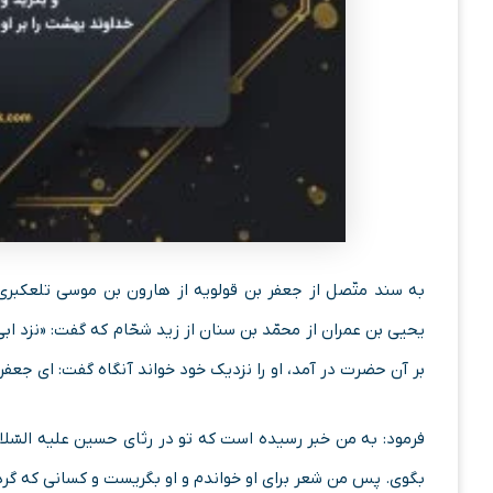
به سند متّصل از جعفر بن قولویه از هارون بن موسى تلعکبرى ا
یحیى بن عمران از محمّد بن سنان از زید شحّام که گفت: «نزد ابى
بر آن حضرت در آمد، او را نزدیک خود خواند آنگاه گفت: اى جعفر! 
فرمود: به من خبر رسیده است که تو در رثاى حسین علیه السّلام
بگوى. پس من شعر براى او خواندم و او بگریست و کسانى که گرد