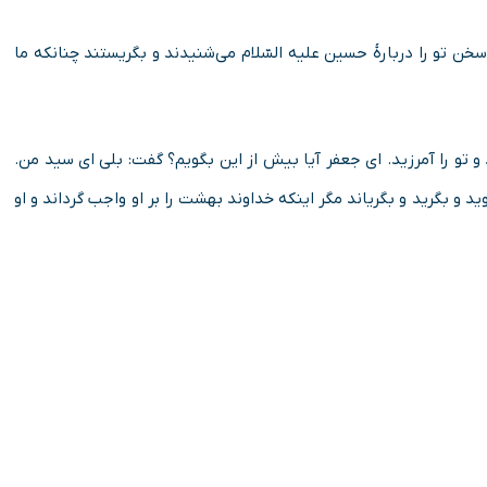
خن تو را دربارۀ حسین علیه السّلام مى‌شنیدند و بگریستند چنانکه ما
 تو را آمرزید. اى جعفر آیا بیش از این بگویم؟ گفت: بلى اى سید من.
و بگرید و بگریاند مگر اینکه خداوند بهشت را بر او واجب گرداند و او