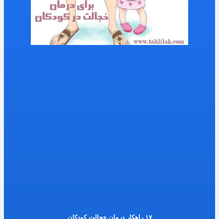
۱۷ راهکار درمان خجالت کودکان