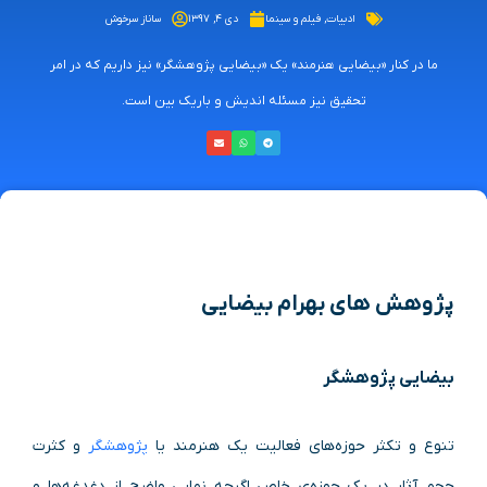
ادبیات
,
فیلم و سینما
دی ۴, ۱۳۹۷
ساناز سرخوش
ما در کنار «بیضایی هنرمند» یک «بیضایی پژوهشگر» نیز داریم که در امر
تحقیق نیز مسئله اندیش و باریک بین است.
پژوهش های بهرام بیضایی
بیضایی پژوهشگر
تنوع و تکثر حوزه‌های فعالیت یک هنرمند یا
پژوهشگر
و کثرت
حجم آثار در یک حوزه‌ی خاص اگرچه نمایی واضح از دغدغه‌ها و