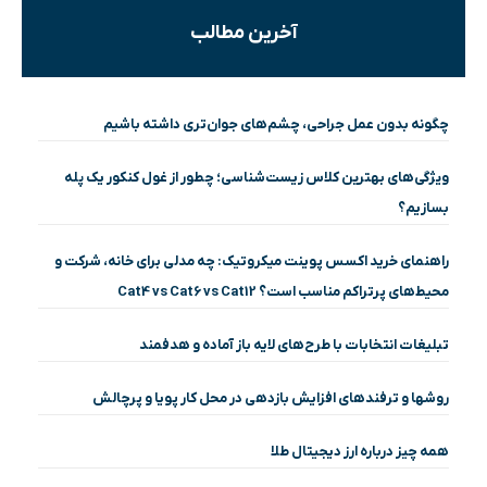
آخرین مطالب
چگونه بدون عمل جراحی، چشم‌های جوان‌تری داشته باشیم
ویژگی‌های بهترین کلاس زیست‌شناسی؛ چطور از غول کنکور یک پله
بسازیم؟
راهنمای خرید اکسس پوینت میکروتیک: چه مدلی برای خانه، شرکت و
محیط‌های پرتراکم مناسب است؟ Cat4 vs Cat6 vs Cat12
تبلیغات انتخابات با طرح‌های لایه باز آماده و هدفمند
روشها و ترفندهای افزایش بازدهی در محل کار پویا و پرچالش
همه چیز درباره ارز دیجیتال طلا