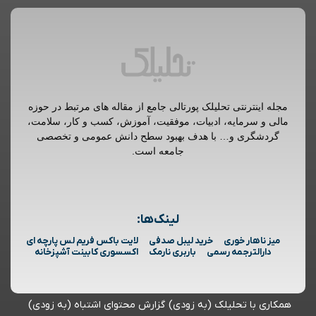
مجله اینترنتی تحلیلک پورتالی جامع از مقاله های مرتبط در حوزه
مالی و سرمایه، ادبیات، موفقیت، آموزش، کسب و کار، سلامت،
گردشگری و… با هدف بهبود سطح دانش عمومی و تخصصی
جامعه است.
لینک‌ها:
میز ناهار خوری
خرید لیبل صدفی
لایت باکس فریم لس پارچه ای
دارالترجمه رسمی
باربری نارمک
اکسسوری کابینت آشپزخانه
همکاری با تحلیلک (به زودی)
گزارش محتوای اشتباه (به زودی)