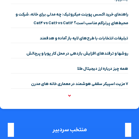
راهنمای خرید اکسس پوینت میکروتیک: چه مدلی برای خانه، شرکت و
محیط‌های پرتراکم مناسب است؟ Cat4 vs Cat6 vs Cat12
تبلیغات انتخابات با طرح‌های لایه باز آماده و هدفمند
روشها و ترفندهای افزایش بازدهی در محل کار پویا و پرچالش
همه چیز درباره ارز دیجیتال طلا
۷ مزیت اسپیکر سقفی هوشمند در معماری خانه‌ های مدرن
منتخب سردبیر