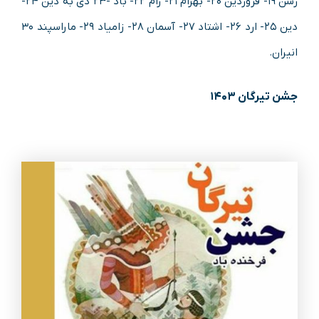
رشن ۱۹- فروردین ۲۰- بهرام ۲۱- رام ۲۲- باد -۲۳ دی به دین ۲۴-
دین ۲۵- ارد ۲۶- اشتاد ۲۷- آسمان ۲۸- زامیاد ۲۹- ماراسپند ۳۰
انیران.
جشن تیرگان ۱۴۰۳