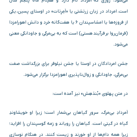
می‌شود؛ روزی که اَمرداد نام دارد و هم‌نام ماه پنجم سال
است. امرداد در زبان زرتشتی یا «اَمِرِتات» در اوستای پسین، یکی
از فروزه‌ها یا امشاسپندان ۶ یا هفت‌گانه خرد و دانش اهورامزدا
(فرمان‌روا بر فرآیند هستی) است که به بی‌مرگی و جاودانگی معنی
می‌شود.
جشن امردادگان در اوستا یا جشن نیلوفر برای بزرگداشت صفت
بی‌مرگی، جاودانگی و زوال‌ناپذیری اهورامزدا برگزار می‌شود.
در متن پهلوی «بُندَهِش» نیز آمده است:
اَمردادِ بی‌مرگ، سرورِ گیاهان بی‌شمار است؛ زیرا او خویشاوندِ
گیاه در گیتی است. گیاهان را رویاند و رَمه‌ گوسپندان را افزاید؛
زیرا همه‌ دام‌ها از او خورند و زیست‌ کنند. در هنگامِ نوسازیِ