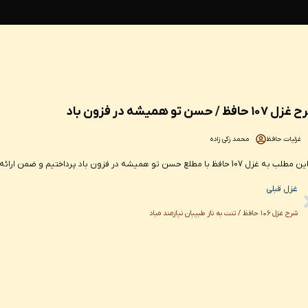
۱۰ حافظ / حسن تو همیشه در فزون باد
غزلیات حافظ
محمد زکی زاده
 107 حافظ با مطلع حسن تو همیشه در فزون باد پرداختیم و ضمن ارائه نسخه صحیح این شعر به شرح و تفسیر آن پرداخته ایم.
Pr
غزل قبلی
شرح غزل ۱۰۶ حافظ / تنت به ناز طبیبان نیازمند مباد