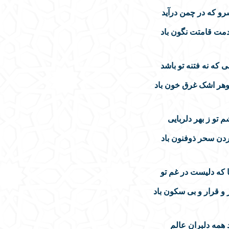
و که در چمن درآید
مت قامتت نگون باد
که نه فتنه تو باشد
هر اشک غرق خون باد
 تو ز بهر دلربایی
دن سحر ذوفنون باد
 که دلیست در غم تو
و قرار و بی سکون باد
 همه دلبران عالم