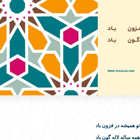
 همیشه در فزون باد
مه ساله لاله گون باد