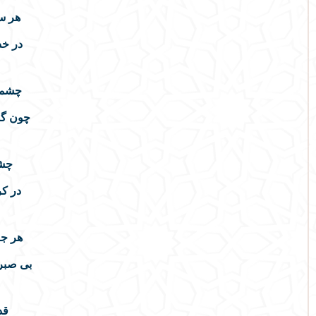
هر سر
در خد
چشمی 
چون گو
چشم
در کر
هر جا
بی صبر 
قد