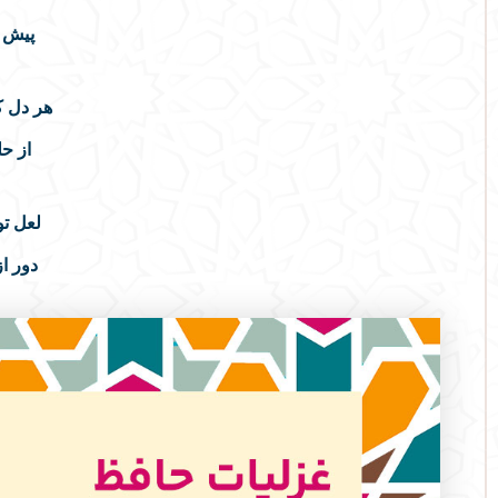
پیش ا
هر دل 
از حل
لعل ت
دور ا