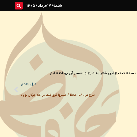
شنبه/ 17 مرداد / 1405
Next
غزل بعدی
شرح غزل ۱۰۸ حافظ / خسروا گوی فلک در خم چوگان تو باد