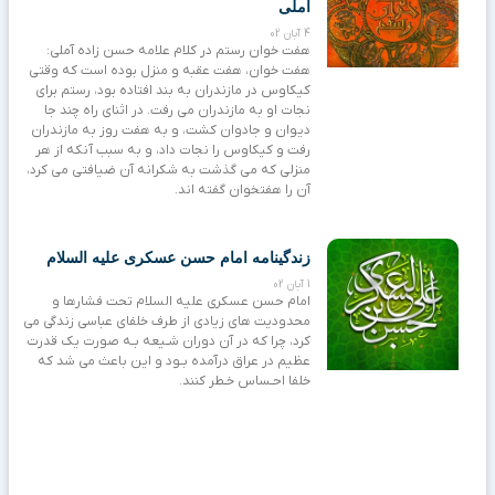
آملی
4 آبان 02
هفت خوان رستم در کلام علامه حسن زاده آملی:
هفت خوان، هفت عقبه و منزل بوده است که وقتى
کیکاوس در مازندران به بند افتاده بود، رستم براى
نجات او به مازندران مى رفت. در اثناى راه چند جا
دیوان و جادوان کشت، و به هفت روز به مازندران
رفت و کیکاوس را نجات داد، و به سبب آنکه از هر
منزلى که مى گذشت به شکرانه آن ضیافتى مى کرد،
آن را هفتخوان گفته اند.
زندگینامه امام حسن عسکری علیه السلام
1 آبان 02
امام حسن عسکری علیه السلام تحت فشارها و
محدودیت های زیادی از طرف خلفای عباسی زندگی می
کرد، چرا که در آن دوران شـیعه بـه صورت یک قدرت
عظیم در عراق درآمده بـود و این باعث می شد که
خلفا احـساس خـطر کنند.