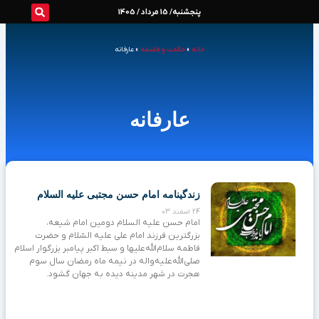
رش
پنجشنبه/ 15 مرداد / 1405
ه
خانه
»
حکمت و فلسفه
»
عارفانه
حتوا
عارفانه
Page
Page
Page
Page
زندگینامه امام حسن مجتبی علیه السلام
24 اسفند 03
امام حسن علیه السلام دومین امام شیعه،
بزرگترین فرزند امام علی علیه ‌السّلام و حضرت
فاطمه سلام‌الله‌علیها و سبط اکبر پیامبر بزرگوار اسلام
صلی‌الله‌علیه‌و‌اله‌ در نیمه ماه رمضان سال سوم
هجرت در شهر مدینه دیده به جهان گشود.