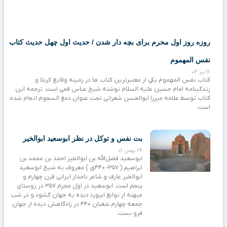
روزه روز اول محرم برای بچه دار شدن / حدیث اول چهل حدیث کتاب
نفس المهموم
16 تیر 03
کتاب نفس المهموم یکی از معتبرترین کتاب ها در زمینه وقایع کربلا و
زندگینامه امام حسین علیه السلام نوشته شیخ عباس قمی است. ترجمه این
کتاب توسط علامه میرزا ابوالحسن شعرانی تحت عنوان دمع السجوم انجام شده
است.
بت نفس و توکل در نظر ابوسعید ابوالخیر
24 بهمن 02
ﺍﺑﻮﺳﻌﯿﺪ ﻓﻀﻞﺍﻟﻠﻪ ﺑﻦ ﺍﺑﻮﺍﻟﺨﯿﺮ ﺍﺣﻤﺪ ﺑﻦ ﻣﺤﻤﺪ ﺑﻦ
ﺍﺑﺮﺍﻫﯿﻢ ‏( ۳۵۷- ۴۴۰ﻕ ‏) ﻣﻌﺮﻭﻑ ﺑﻪ ﺷﯿﺦ ﺍﺑﻮﺳﻌﯿﺪ
ﺍﺑﻮﺍﻟﺨﯿﺮ ﻋﺎﺭﻑ ﻭ ﺷﺎﻋﺮ ﻧﺎﻣﺪﺍﺭ ﺍﯾﺮﺍﻧﯽ ﻗﺮﻥ ﭼﻬﺎﺭﻡ ﻭ
ﭘﻨﺠﻢ ﺍﺳﺖ. ﺍﺑﻮﺳﻌﯿﺪ ﺩﺭ ﺍﻭﻝ ﻣﺤﺮﻡ ۳۵۷ ﺩﺭ ﺭﻭﺳﺘﺎﯼ
ﻣﯿﻬﻨﻪ ﺍﺯ ﺗﻮﺍﺑﻊ ﺍﺑﯿﻮﺭﺩ ﺩﯾﺪﻩ ﺑﻪ ﺟﻬﺎﻥ ﮔﺸﻮﺩ ﻭ ﺩﺭ ﺷﺐ
ﺟﻤﻌﻪ ﭼﻬﺎﺭﻡ ﺷﻌﺒﺎﻥ ۴۴۰ ﺩﺭ ﺯﺍﺩﮔﺎﻫﺶ ﺩﯾﺪﻩ ﺍﺯ ﺟﻬﺎﻥ
ﻓﺮﻭ ﺑﺴﺖ.