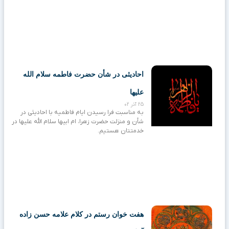
احادیثی در شأن حضرت فاطمه سلام الله
علیها
25 آذر 02
به مناسبت فرا رسیدن ایام فاطمیه با احادیثی در
شأن و منزلت حضرت زهرا، ام ابیها سلام الله علیها در
خدمتتان هستیم.
هفت خوان رستم در کلام علامه حسن زاده