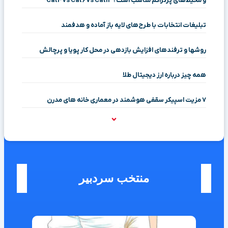
و محیط‌های پرتراکم مناسب است؟ Cat4 vs Cat6 vs Cat12
تبلیغات انتخابات با طرح‌های لایه باز آماده و هدفمند
روشها و ترفندهای افزایش بازدهی در محل کار پویا و پرچالش
همه چیز درباره ارز دیجیتال طلا
۷ مزیت اسپیکر سقفی هوشمند در معماری خانه‌ های مدرن
منتخب سردبیر