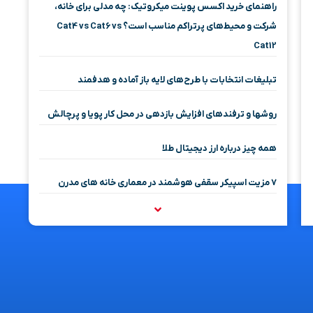
راهنمای خرید اکسس پوینت میکروتیک: چه مدلی برای خانه،
شرکت و محیط‌های پرتراکم مناسب است؟ Cat4 vs Cat6 vs
Cat12
تبلیغات انتخابات با طرح‌های لایه باز آماده و هدفمند
روشها و ترفندهای افزایش بازدهی در محل کار پویا و پرچالش
همه چیز درباره ارز دیجیتال طلا
۷ مزیت اسپیکر سقفی هوشمند در معماری خانه‌ های مدرن