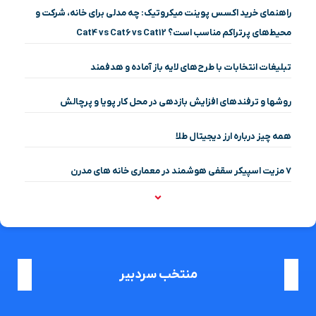
راهنمای خرید اکسس پوینت میکروتیک: چه مدلی برای خانه، شرکت و
محیط‌های پرتراکم مناسب است؟ Cat4 vs Cat6 vs Cat12
تبلیغات انتخابات با طرح‌های لایه باز آماده و هدفمند
روشها و ترفندهای افزایش بازدهی در محل کار پویا و پرچالش
همه چیز درباره ارز دیجیتال طلا
۷ مزیت اسپیکر سقفی هوشمند در معماری خانه‌ های مدرن
منتخب سردبیر