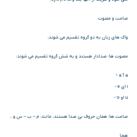
صامت و مصوت
واک های زبان به دو گروه تقسیم می شوند:
مصوت ها: صدادار هستند و به شش گروه تقسیم می شوند:
a آ a -ََ
i ای e َ-
u او o َ-
صامت ها: همان حروف بی صدا هستند، مانند: م – ب – س و…
هجا