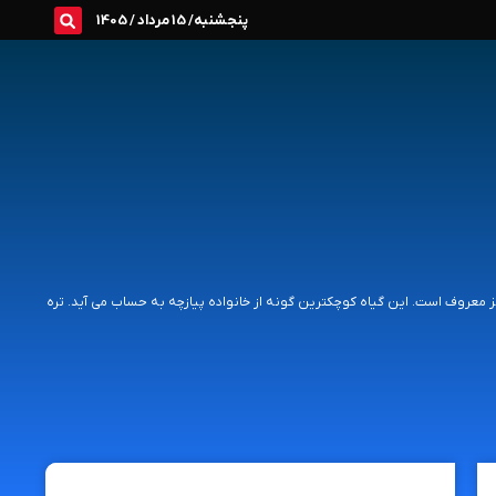
پنجشنبه/ 15 مرداد / 1405
 علمی آن schoenoprasum Allium است. تره به گندنا نیز معروف است. این گیاه کوچکترین گونه از خانواده پیازچه به حساب می آید. تره