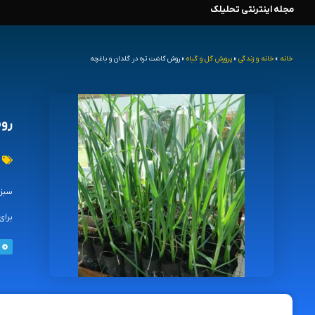
مجله اینترنتی تحلیلک
رش
ه
خانه
»
خانه و زندگی
»
پرورش گل و گیاه
»
روش کاشت تره در گلدان و باغچه
حتوا
روش
برای