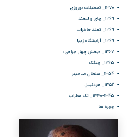
1370_ تعطیلات نوروزی
1369_ چای و لبخند
1369_ کمند خاطرات
1369_ آرایشگاه زیبا
1367_ «بخش چهار جراحی»
1365_ چنگک
1354_ سلطان صاحبقر
۱۳۵۲_ هردنبیل
۱۳۴۰-1345_ تک مظراب
چهره ها