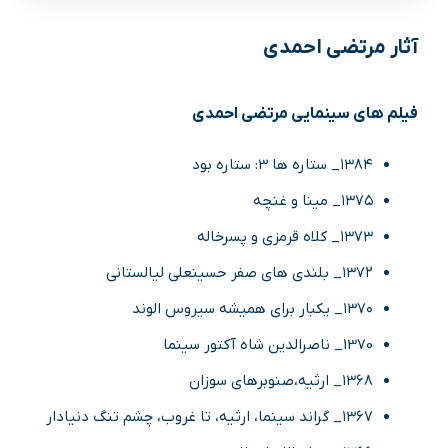
آثار مرتضی احمدی
فیلم های سینمایی مرتضی احمدی
۱۳۸۴_ ستاره ها ۳: ستاره بود
۱۳۷۵_ مینا و غنچه
۱۳۷۳_ کلاه قرمزی و پسرخاله
۱۳۷۲_ بلندی های صفر حسینعلی لیالستانی
۱۳۷۰_ یکبار برای همیشه سیروس الوند
1370_ ناصرالدین شاه آکتور سینما
۱۳۶۸_ ارثیه،صنوبرهای سوزان
۱۳۶۷_ گراند سینما، ارثیه، تا غروب، چشم تنگ دنیادار