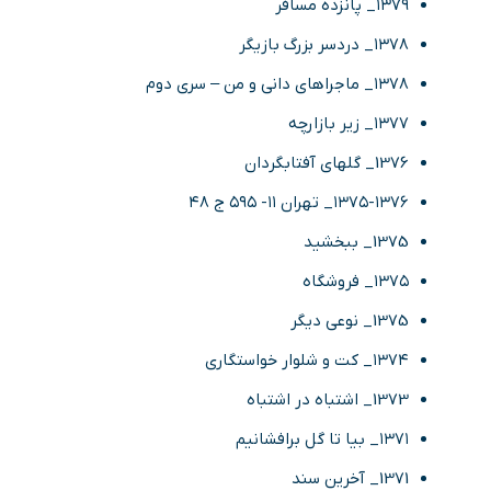
۱۳۷۹_ پانزده مسافر
۱۳۷۸_ دردسر بزرگ بازیگر
۱۳۷۸_ ماجراهای دانی و من – سری دوم
۱۳۷۷_ زیر بازارچه
1376_ گلهای آفتابگردان
۱۳۷۵-۱۳۷۶_ تهران ۱۱- ۵۹۵ ج ۴۸
1375_ ببخشید
۱۳۷۵_ فروشگاه
1375_ نوعی دیگر
۱۳۷۴_ کت و شلوار خواستگاری
1373_ اشتباه در اشتباه
۱۳۷۱_ بیا تا گل برافشانیم
1371_ آخرین سند