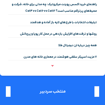
راهنمای خرید اکسس پوینت میکروتیک: چه مدلی برای خانه، شرکت و
محیط‌های پرتراکم مناسب است؟ Cat4 vs Cat6 vs Cat12
تبلیغات انتخابات با طرح‌های لایه باز آماده و هدفمند
روشها و ترفندهای افزایش بازدهی در محل کار پویا و پرچالش
همه چیز درباره ارز دیجیتال طلا
۷ مزیت اسپیکر سقفی هوشمند در معماری خانه‌ های مدرن
منتخب سردبیر