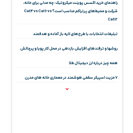
راهنمای خرید اکسس پوینت میکروتیک: چه مدلی برای خانه،
شرکت و محیط‌های پرتراکم مناسب است؟ Cat4 vs Cat6 vs
Cat12
تبلیغات انتخابات با طرح‌های لایه باز آماده و هدفمند
روشها و ترفندهای افزایش بازدهی در محل کار پویا و پرچالش
همه چیز درباره ارز دیجیتال طلا
۷ مزیت اسپیکر سقفی هوشمند در معماری خانه‌ های مدرن