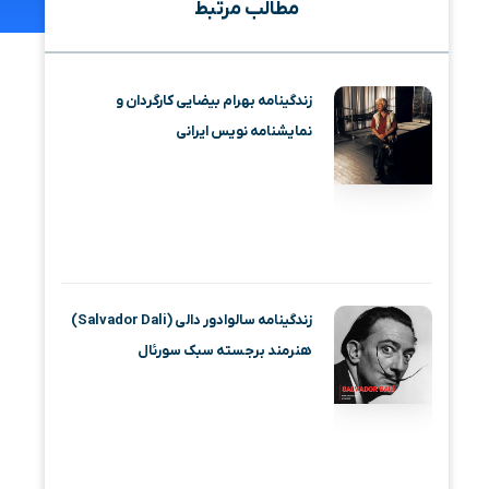
مطالب مرتبط
زندگینامه بهرام بیضایی کارگردان و
نمایشنامه نویس ایرانی
زندگینامه سالوادور دالی (Salvador Dali)
هنرمند برجسته سبک سورئال