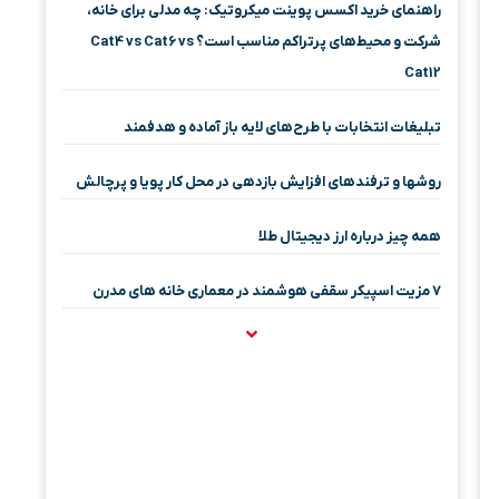
راهنمای خرید اکسس پوینت میکروتیک: چه مدلی برای خانه،
شرکت و محیط‌های پرتراکم مناسب است؟ Cat4 vs Cat6 vs
Cat12
تبلیغات انتخابات با طرح‌های لایه باز آماده و هدفمند
روشها و ترفندهای افزایش بازدهی در محل کار پویا و پرچالش
همه چیز درباره ارز دیجیتال طلا
۷ مزیت اسپیکر سقفی هوشمند در معماری خانه‌ های مدرن