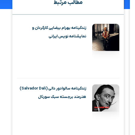
مطالب مرتبط
زندگینامه بهرام بیضایی کارگردان و
نمایشنامه نویس ایرانی
زندگینامه سالوادور دالی (Salvador Dali)
هنرمند برجسته سبک سورئال