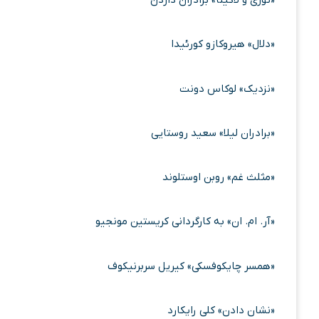
«توری و لاکیتا» برادران داردن
«دلال» هیروکازو کورئیدا
«نزدیک» لوکاس دونت
«برادران لیلا» سعید روستایی
«مثلث غم» روبن اوستلوند
«آر. ام. ان» به کارگردانی کریستین مونجیو
«همسر چایکوفسکی» کیریل سربرنیکوف
«نشان دادن» کلی رایکارد