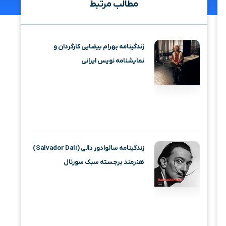
مطالب مرتبط
زندگینامه بهرام بیضایی کارگردان و
نمایشنامه نویس ایرانی
زندگینامه سالوادور دالی (Salvador Dali)
هنرمند برجسته سبک سورئال