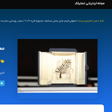
مجله اینترنتی تحلیلک
رش
ه
خانه
»
هنر
»
فیلم و سینما
»
معرفی فیلم‌ های بخش مسابقه جشنواره «کن» ۲۰۲۲ / سعید روستایی نماینده ایران در فستیوال
حتوا
معرفی
امروز پنجشنبه ۱۴ آوری