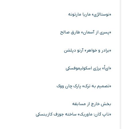
«نوستالژی» ماریا مارتونه
«پسری از آسمان» طارق صالح
«برادر و خواهر» آرنو دپلشن
«ای‌اُ» یرژی اسکولیموفسکی
«تصمیم به ترک» پارک چان ووک
بخش خارج از مسابقه
«تاپ گان: ماوریک» ساخته جوزف کازینسکی