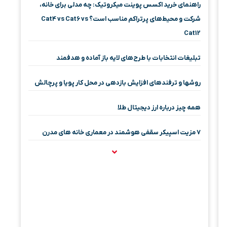
راهنمای خرید اکسس پوینت میکروتیک: چه مدلی برای خانه،
شرکت و محیط‌های پرتراکم مناسب است؟ Cat4 vs Cat6 vs
Cat12
تبلیغات انتخابات با طرح‌های لایه باز آماده و هدفمند
روشها و ترفندهای افزایش بازدهی در محل کار پویا و پرچالش
همه چیز درباره ارز دیجیتال طلا
۷ مزیت اسپیکر سقفی هوشمند در معماری خانه‌ های مدرن