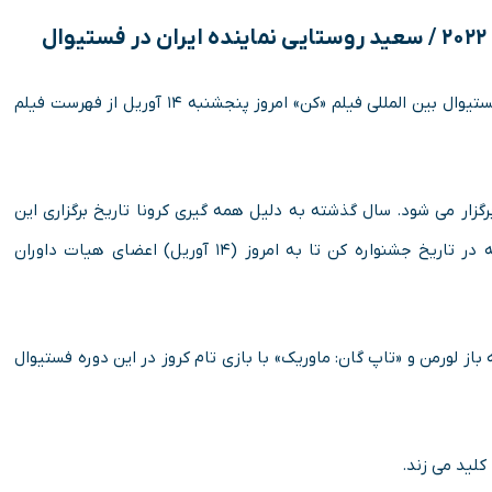
ل
به نقل از اسکرین دیلی، تیری فرمو و پیر لسکور دبیر و رییس فستیوال بین المللی فیلم «کن» امروز پنجشنبه ۱۴ آوریل از فهرست فیلم
کن امسال به سنت گذشته بین روزهای ۷ تا ۲۸ می برگزار می شود. سال گذشته به دلیل همه گیری کرونا تاریخ برگزاری این
جشنواره یک ماه به تاخیر افتاده بود. در یک اتفاق کم سابقه در تاریخ جشنواره کن تا به امروز (۱۴ آوریل) اعضای هیات داوران
ز لورمن و «تاپ گان: ماوریک» با بازی تام کروز در این دوره فستیوال
کلید می زند.