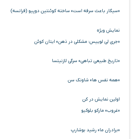
«سیگار باعث سرفه است» ساخته کوئنتین دوپیو (فرانسه)
نمایش ویژه
«جری لی لوییس: مشکلی در ذهن» ایتان کوئن
«تاریخ طبیعی تباهی» سرگی لازنیتسا
«همه نفس ها» شاونک سن
اولین نمایش در کن
«غروب» مارکو بلوکیو
«برادران ما» رشید بوشارپ