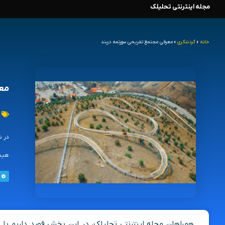
مجله اینترنتی تحلیلک
رش
ه
خانه
»
گردشگری
»
معرفی مجتمع تفریحی سورتمه دربند
حتوا
معر
در ش
هیجا
همراهان مجله اینترنتی تحلیلک، در این بخش قصد داریم با م