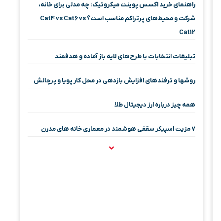
راهنمای خرید اکسس پوینت میکروتیک: چه مدلی برای خانه،
شرکت و محیط‌های پرتراکم مناسب است؟ Cat4 vs Cat6 vs
Cat12
تبلیغات انتخابات با طرح‌های لایه باز آماده و هدفمند
روشها و ترفندهای افزایش بازدهی در محل کار پویا و پرچالش
همه چیز درباره ارز دیجیتال طلا
۷ مزیت اسپیکر سقفی هوشمند در معماری خانه‌ های مدرن