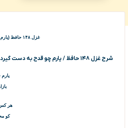
غزل ۱۴۸ حافظ (یارم چو قدح به دست گیرد) به همراه شرح
شرح غزل ۱۴۸ حافظ / یارم چو قدح به دست گیرد
یارم 
بازا
هر کس 
کو مح