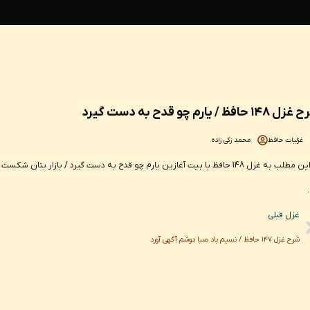
۱۴ حافظ / یارم چو قدح به دست گیرد
غزلیات حافظ
محمد زکی زاده
در این مطلب به غزل 148 حافظ با بیت آغازین یارم چو قدح به دست گیرد / با
Pr
غزل قبلی
شرح غزل ۱۴۷ حافظ / نسیم باد صبا دوشم آگهی آورد