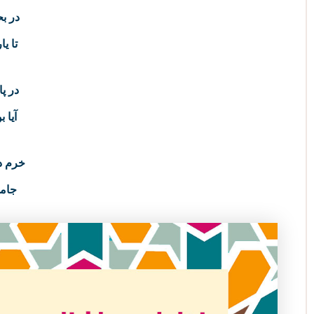
در بح
تا ی
در پا
آیا 
خرم د
جامی