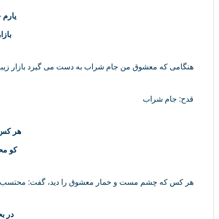
یارم 
بازا
هنگامی که معشوق من جام شراب به دست می گیرد بازار زیبارو
قدح: جام شراب
هر کس 
کو مح
هر کس که چشم مست و خمار معشوق را دید، گفت: محتسب کج
در بح