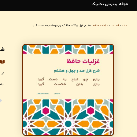
مجله اینترنتی تحلیلک
رش
ه
خانه
»
ادبیات
»
غزلیات حافظ
»
شرح غزل ۱۴۸ حافظ / یارم چو قدح به دست گیرد
حتوا
شرح غزل ۸
ایم.
ev