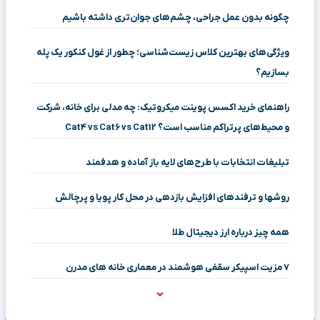
چگونه بدون عمل جراحی، چشم‌های جوان‌تری داشته باشیم
ویژگی‌های بهترین کلاس زیست‌شناسی؛ چطور از غول کنکور یک پله
بسازیم؟
راهنمای خرید اکسس پوینت میکروتیک: چه مدلی برای خانه، شرکت
و محیط‌های پرتراکم مناسب است؟ Cat4 vs Cat6 vs Cat12
تبلیغات انتخابات با طرح‌های لایه باز آماده و هدفمند
روشها و ترفندهای افزایش بازدهی در محل کار پویا و پرچالش
همه چیز درباره ارز دیجیتال طلا
۷ مزیت اسپیکر سقفی هوشمند در معماری خانه‌ های مدرن