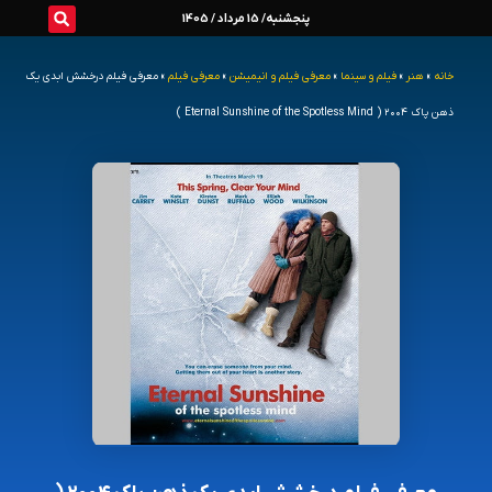
رش
پنجشنبه/ 15 مرداد / 1405
ه
خانه
»
هنر
»
فیلم و سینما
»
معرفی فیلم و انیمیشن
»
معرفی فیلم
»
معرفی فیلم درخشش ابدی یک
حتوا
ذهن پاک ۲۰۰۴ ( Eternal Sunshine of the Spotless Mind )