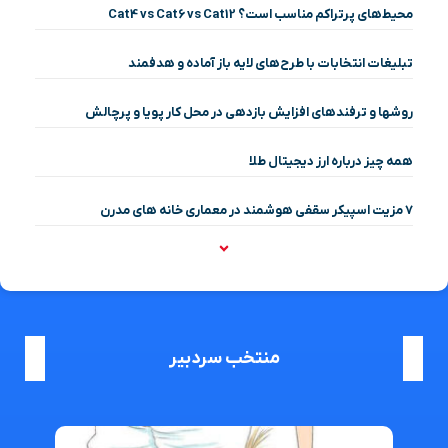
محیط‌های پرتراکم مناسب است؟ Cat4 vs Cat6 vs Cat12
تبلیغات انتخابات با طرح‌های لایه باز آماده و هدفمند
روشها و ترفندهای افزایش بازدهی در محل کار پویا و پرچالش
همه چیز درباره ارز دیجیتال طلا
۷ مزیت اسپیکر سقفی هوشمند در معماری خانه‌ های مدرن
منتخب سردبیر