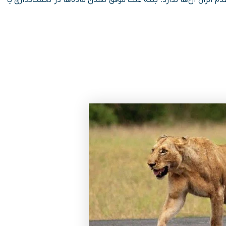
م انزال آن­‌ها ندارد. بلکه علت موفق نشدن ماده­‌ها در تخمک‌­گذاری یا