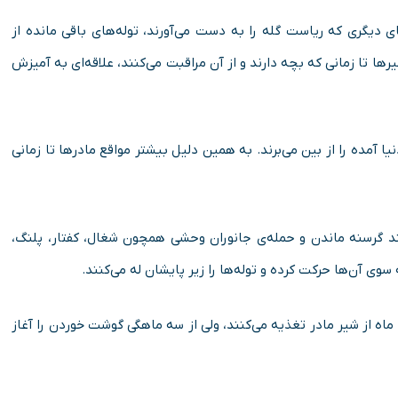
ای دیگری که ریاست گله را به دست می‌­آورند، توله‌­های باقی مانده از
ها تا زمانی که بچه دارند و از آن مراقبت می­‌کنند، علاقه­‌ای به آمیزش
ا آمده را از بین می‌­برند. به همین دلیل بیشتر مواقع مادرها تا زمانی‌
نند گرسنه ماندن و حمله­‌ی جانوران وحشی همچون شغال، کفتار، پلنگ،
ی آن­‌ها حرکت کرده و توله‌­ها را زیر پایشان له می­‌کنند.
از شیر گرفتن توله­‌ها از ماه ۶ تا ۷ آغاز می­‌شود. بچه شیرها تا ۶ ماه از شیر مادر تغذیه می‌­کنند، ولی از سه ماهگی گوشت خوردن را آغاز