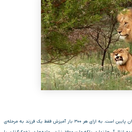
با وجود این میزان شگفت­‌انگیز جفت­‌گیری، نرخ زایش این حیوان پایین است. به ازای هر ۳۰۰ بار آمیزش فقط یک فرزند به مرحله­‌ی