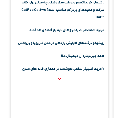
راهنمای خرید اکسس پوینت میکروتیک: چه مدلی برای خانه،
شرکت و محیط‌های پرتراکم مناسب است؟ Cat4 vs Cat6 vs
Cat12
تبلیغات انتخابات با طرح‌های لایه باز آماده و هدفمند
روشها و ترفندهای افزایش بازدهی در محل کار پویا و پرچالش
همه چیز درباره ارز دیجیتال طلا
۷ مزیت اسپیکر سقفی هوشمند در معماری خانه‌ های مدرن