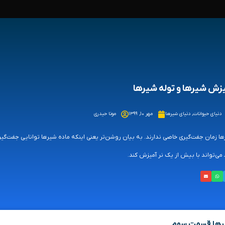
زش شیرها و توله شیرها
دنیای حیوانات
,
دنیای شیرها
مهر ۱۰, ۱۳۹۹
مونا حیدری
ا زمان جفت­‌گیری خاصی ندارند. به بیان روشن‌­تر یعنی اینکه ماده شیرها توانایی جفت­‌گی
می­‌تواند با بیش از یک نر آمیزش کند.
یرها قسمت سوم