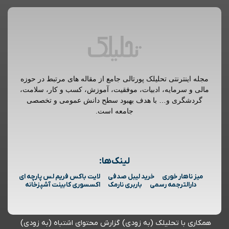
مجله اینترنتی تحلیلک پورتالی جامع از مقاله های مرتبط در حوزه
مالی و سرمایه، ادبیات، موفقیت، آموزش، کسب و کار، سلامت،
گردشگری و… با هدف بهبود سطح دانش عمومی و تخصصی
جامعه است.
لینک‌ها:
میز ناهار خوری
خرید لیبل صدفی
لایت باکس فریم لس پارچه ای
دارالترجمه رسمی
باربری نارمک
اکسسوری کابینت آشپزخانه
همکاری با تحلیلک (به زودی)
گزارش محتوای اشتباه (به زودی)