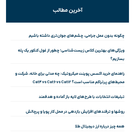
آخرین مطالب
چگونه بدون عمل جراحی، چشم‌های جوان‌تری داشته باشیم
ویژگی‌های بهترین کلاس زیست‌شناسی؛ چطور از غول کنکور یک پله
بسازیم؟
راهنمای خرید اکسس پوینت میکروتیک: چه مدلی برای خانه، شرکت و
محیط‌های پرتراکم مناسب است؟ Cat4 vs Cat6 vs Cat12
تبلیغات انتخابات با طرح‌های لایه باز آماده و هدفمند
روشها و ترفندهای افزایش بازدهی در محل کار پویا و پرچالش
همه چیز درباره ارز دیجیتال طلا