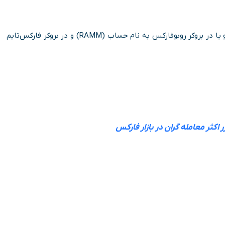
به‌ عنوان مثال در بروکر فیبوگروپ به نام حساب پم (PAMM) و یا در بروکر روبوفارکس به نام حساب (RAMM) و در بروکر فارکس‌تایم
اکثر معامله گران در بازار فارکس