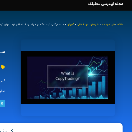
مجله اینترنتی تحلیلک
رش
ه
خانه
»
بازار سرمایه
»
بازارهای بین المللی
»
آموزش
»
سیستم کپی تریدینگ در فارکس یک امکان خوب برای تازه 
حتوا
سیس
کپی 
ندار
کپی تر