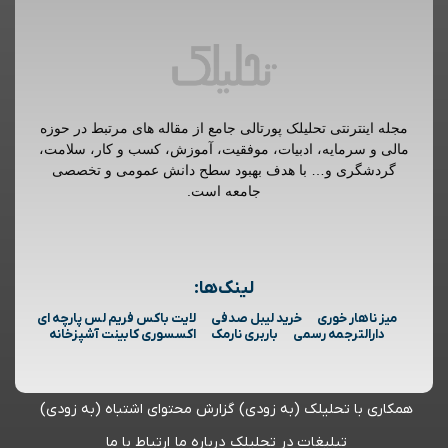
مجله اینترنتی تحلیلک پورتالی جامع از مقاله های مرتبط در حوزه
مالی و سرمایه، ادبیات، موفقیت، آموزش، کسب و کار، سلامت،
گردشگری و… با هدف بهبود سطح دانش عمومی و تخصصی
جامعه است.
لینک‌ها:
میز ناهار خوری
خرید لیبل صدفی
لایت باکس فریم لس پارچه ای
دارالترجمه رسمی
باربری نارمک
اکسسوری کابینت آشپزخانه
همکاری با تحلیلک (به زودی)
گزارش محتوای اشتباه (به زودی)
تبلیغات در تحلیلک
درباره ما
ارتباط با ما