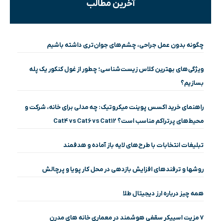
آخرین مطالب
چگونه بدون عمل جراحی، چشم‌های جوان‌تری داشته باشیم
ویژگی‌های بهترین کلاس زیست‌شناسی؛ چطور از غول کنکور یک پله
بسازیم؟
راهنمای خرید اکسس پوینت میکروتیک: چه مدلی برای خانه، شرکت و
محیط‌های پرتراکم مناسب است؟ Cat4 vs Cat6 vs Cat12
تبلیغات انتخابات با طرح‌های لایه باز آماده و هدفمند
روشها و ترفندهای افزایش بازدهی در محل کار پویا و پرچالش
همه چیز درباره ارز دیجیتال طلا
۷ مزیت اسپیکر سقفی هوشمند در معماری خانه‌ های مدرن