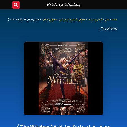
رش
پنجشنبه/ 15 مرداد / 1405
ه
خانه
»
هنر
»
فیلم و سینما
»
معرفی فیلم و انیمیشن
»
معرفی فیلم
»
معرفی فیلم جادوگرها ۲۰۲۰ (
حتوا
The Witches )