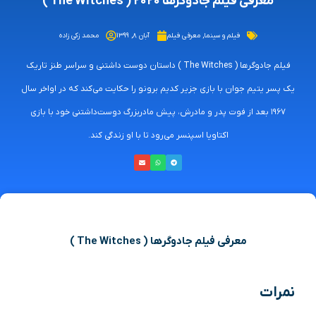
معرفی فیلم جادوگرها ۲۰۲۰ ( The Witches )
فیلم و سینما
,
معرفی فیلم
آبان ۸, ۱۳۹۹
محمد زکی زاده
فیلم جادوگرها ( The Witches ) داستان دوست‌ داشتنی و سراسر طنز تاریک
یک پسر یتیم جوان با بازی جزیر کدیم برونو را حکایت می‌کند که در اواخر سال
۱۹۶۷ بعد از فوت پدر و مادرش، پیش مادربزرگ دوست‌داشتنی خود با بازی
اکتاویا اسپنسر می‌رود تا با او زندگی کند.
معرفی فیلم جادوگرها ( The Witches )
نمرات