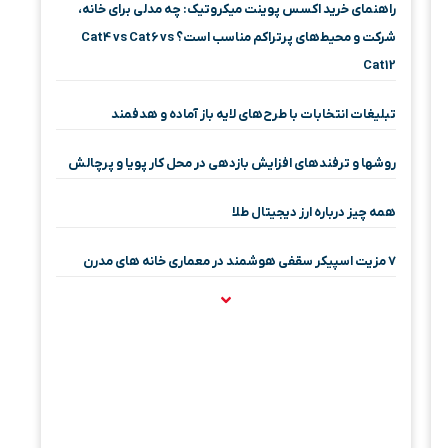
راهنمای خرید اکسس پوینت میکروتیک: چه مدلی برای خانه،
شرکت و محیط‌های پرتراکم مناسب است؟ Cat4 vs Cat6 vs
Cat12
تبلیغات انتخابات با طرح‌های لایه باز آماده و هدفمند
روشها و ترفندهای افزایش بازدهی در محل کار پویا و پرچالش
همه چیز درباره ارز دیجیتال طلا
۷ مزیت اسپیکر سقفی هوشمند در معماری خانه‌ های مدرن