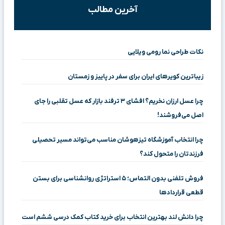
آخرین مطالب
نکات طراحی نما رومی ویلایی
زیباترین کویرهای ایران برای سفر در پاییز و زمستان
چرا عسل ارزان نخریم؟ افشای ۳ ترفند بازار که عسل تقلبی را جای
اصل می‌فروشند!
چرا انتخاب آموزشگاه تیزهوشان مناسب می‌تواند مسیر تحصیلی
فرزندتان را متحول کند؟
فروش تلفنی بدون التماس؛ ۵ استراتژی روانشناسی برای بستن
قطعی قراردادها
چرا دانش لند بهترین انتخاب برای خرید کتاب کمک درسی ششم است