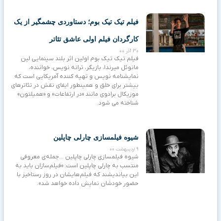
فیلم تیک تیک بوم؛ دستاوردی چشمگیر از یک
کارگردان فیلم‌ اولی عاشق تئاتر
30 آذر 00
فیلم تیک تیک بوم اولین اثر بلند سینمایی لین
مانوئل میرندا، بازیگر، ترانه نویس، خواننده،
نمایشنامه نویس و تهیه کننده آمریکایی است که
بیشتر برای خلق و همینطور ایفای نقش در تئاترهای
موزیکال برادوی مانند «در ارتفاعات» و «همیلتون»
شناخته می شود.
شیوه فیلمسازی چارلی چاپلین
9 اردیبهشت 00
شیوه فیلمسازی چارلی چاپلین …جمله‌ی معروفی
منتسب به چارلی چاپلین است: «فیلم‌سازان باید به
این بیاندیشند که فیلم‌هایشان در روز رستاخیز با
حضور خودشان نمایش داده خواهد شد».