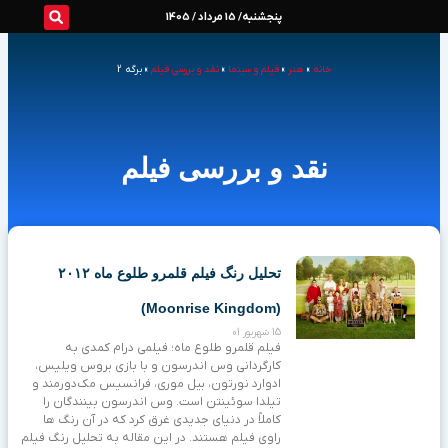
رش
پنجشنبه/ 15 مرداد / 1405
ه
خانه
»
هنر
»
فیلم و سینما
»
نقد و بررسی فیلم
»
برگه 2
حتوا
نقد و بررسی فیلم
Page
Page
Page
Page
Page
تحلیل رنگ فیلم قلمرو طلوع ماه ۲۰۱۲
(Moonrise Kingdom)
15 شهریور 01
فیلم قلمرو طلوع ماه؛ فیلمی درام کمدی به
کارگردانی وس اندرسون و با بازی بروس ویلیس،
ادوارد نورتون، بیل موری، فرانسیس مک‌دورمند و
تیلدا سوئینتن است. وس اندرسون بینندگان را
کاملاً در دنیای جدیدی غرق کرد که در آن رنگ ها
راوی فیلم هستند. در این مقاله به تحلیل رنگ فیلم