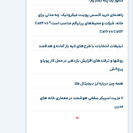
کنکور یک پله بسازیم؟
راهنمای خرید اکسس پوینت میکروتیک: چه مدلی برای
خانه، شرکت و محیط‌های پرتراکم مناسب است؟ Cat4 vs
Cat6 vs Cat12
تبلیغات انتخابات با طرح‌های لایه باز آماده و هدفمند
روشها و ترفندهای افزایش بازدهی در محل کار پویا و
پرچالش
همه چیز درباره ارز دیجیتال طلا
۷ مزیت اسپیکر سقفی هوشمند در معماری خانه‌ های
مدرن