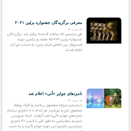
معرفی برگزیدگان جشنواره برلین ۲۰۲۱
15 اسفند 99
طی مراسمی که ساعات گذشته برگزار شد، برگزیدگان
جشنواره برلین ۲۰۲۱ که هفتاد و یکمین دوره
فستیوال بین المللی فیلم برلین به حساب می آید،
اعلام شدند.
نامزدهای جوایز «آنی» اعلام شد
15 اسفند 99
انیمیشن «روح» محصول پیکسار و «گرگ روها»
محصول اپل و جی‌کیدز هر کدام با ۱۰ نامزدی پیشتاز
نامزدهای جوایز «آنی» لقب گرفتند. البته سرویس
استریم نتفلیکس به طور کلی با کسب ۴۰ نامزدی
بیشترین نامزدی این دوره جوایز «آنی» را به دست