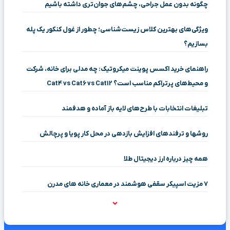
چگونه بدون عمل جراحی، چشم‌های جوان‌تری داشته باشیم
ویژگی‌های بهترین کلاس زیست‌شناسی؛ چطور از غول کنکور یک پله
بسازیم؟
راهنمای خرید اکسس پوینت میکروتیک: چه مدلی برای خانه، شرکت
و محیط‌های پرتراکم مناسب است؟ Cat4 vs Cat6 vs Cat12
تبلیغات انتخابات با طرح‌های لایه باز آماده و هدفمند
روشها و ترفندهای افزایش بازدهی در محل کار پویا و پرچالش
همه چیز درباره ارز دیجیتال طلا
۷ مزیت اسپیکر سقفی هوشمند در معماری خانه‌ های مدرن