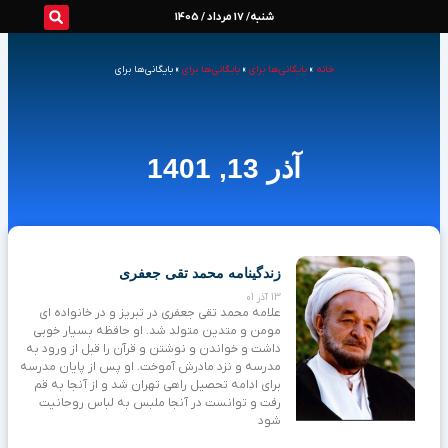
رش
شنبه/ 17 مرداد / 1405
ه
خانه
»
بایگانی‌ها برای
»
بایگانی‌ها برای
»
بایگانی‌ها برای
حتوا
آذر 13, 1401
زندگینامه محمد تقی جعفری
13 آذر 01
علامه محمد تقی جعفری در تبریز و در خانواده ای
مومن و متدین متولد شد. او حافظه بسیار خوبی
داشت و خواندن و نوشتن و قرآن را قبل از ورود به
مدرسه و نزد مادرش آموخت. او پس از پایان مدرسه
برای ادامه تحصیل راهی تهران شد و از آنجا به قم
رفت و توانست در آنجا ملبس به لباس روحانیت
شود