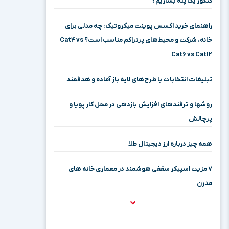
کنکور یک پله بسازیم؟
راهنمای خرید اکسس پوینت میکروتیک: چه مدلی برای
خانه، شرکت و محیط‌های پرتراکم مناسب است؟ Cat4 vs
Cat6 vs Cat12
تبلیغات انتخابات با طرح‌های لایه باز آماده و هدفمند
روشها و ترفندهای افزایش بازدهی در محل کار پویا و
پرچالش
همه چیز درباره ارز دیجیتال طلا
۷ مزیت اسپیکر سقفی هوشمند در معماری خانه‌ های
مدرن