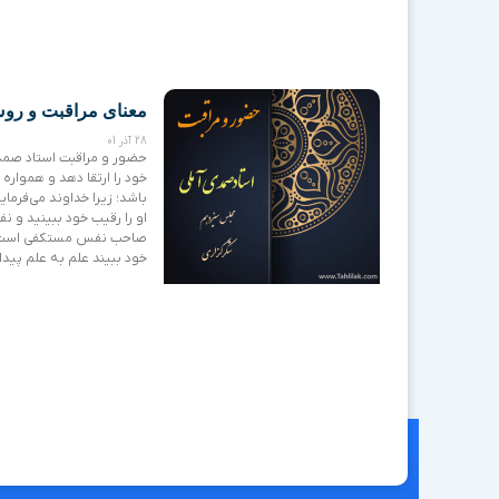
معنای مراقبت و روش
28 آذر 01
حضور و مراقبت استاد صمد
خود را ارتقا دهد و همواره
باشد؛ زیرا خداوند می‌فرمای
او را رقیب خود ببینید و 
صاحب نفس مستکفی است، نسی
خود ببیند علم به علم پیدا