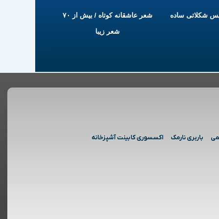
یس شکلاتی ساده
شعر عاشقانه کوتاه / بیش از ۷۰
شعر زیبا
می
باربری نارمک
اکسسوری کابینت آشپزخانه