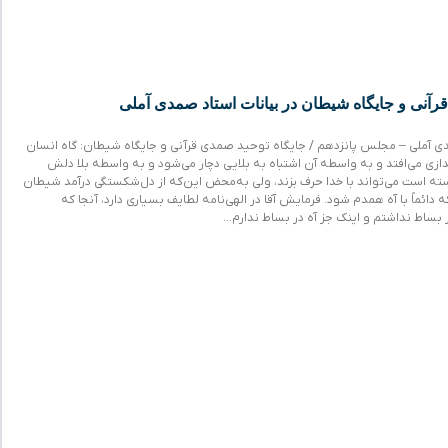
رآنی و جایگاه شیطان در بیانات استاد صمدی آملی
ی آملی – مجلس پانزدهم / جایگاه توحید صمدی قرآنی و جایگاه شیطان: گاه انسان
دازی می‌افتد و به واسطه آن اشتباه به بلایی دچار می‌شود و به واسطه بلا دلش
ته است می‌تواند با خدا حرف بزند، ولی به‌محض این‌که از دل‌شکستگی درآمد شیطان
که دائماً با آه همدم شود. فرمایش آقا در الهی‌نامه لطایف بسیاری دارد، آنجا که
در بساط نداشتم و اینک جز آه در بساط ندارم…