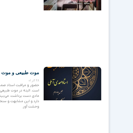
موت طبیعی و موت ار
28 آذر 01
حضور و مراقبت استاد صمد
است. البته در موت طبیعی
مادی دست برداشت، می‌بیند 
دارد و این مشابهت و سنخ
وحشت‌ آور.