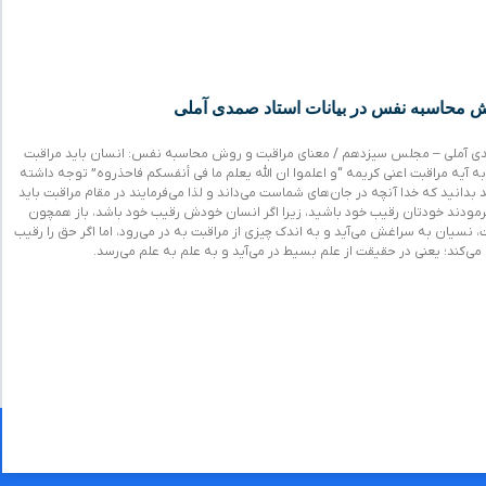
 محاسبه نفس در بیانات استاد صمدی آملی
ی آملی – مجلس سیزدهم / معنای مراقبت و روش محاسبه نفس: انسان باید مراقبت
 به آیه مراقبت اعنی کریمه “و اعلموا ان الله یعلم ما فی أنفسکم فاحذروه” توجه داشته
د بدانید که خدا آنچه در جان‌های شماست می‌داند و لذا می‌فرمایند در مقام مراقبت باید
نفرمودند خودتان رقیب خود باشید، زیرا اگر انسان خودش رقیب خود باشد، باز همچون
ان به سراغش می‌آید و به اندک چیزی از مراقبت به‌ در می‌رود، اما اگر حق را رقیب
 می‌کند؛ یعنی در حقیقت از علم بسیط در می‌آید و به علم به علم می‌رسد.