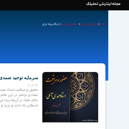
مجله اینترنتی تحلیلک
رش
ه
خانه
»
بایگانی‌ها برای
»
بایگانی‌ها برای
»
بایگانی‌ها برای
حتوا
سرمایه توحید صمدی 
28 آذر 01
حضور و مراقبت استاد صمد
تضاد و تزاحم: در این عالم
حکم تضاد در آن‌ها پیدا می‌
شیطان راه ندارد و یزید و 