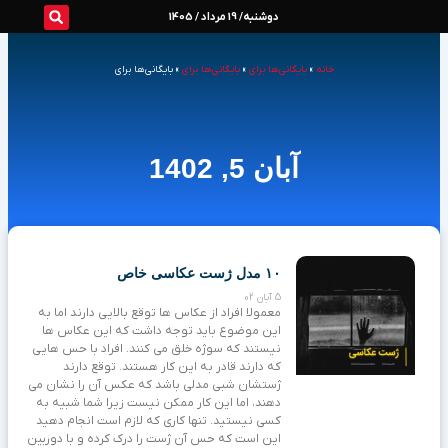
رش
دوشنبه/ 19 مرداد / 1405
ه
خانه
»
بایگانی‌ها برای
»
بایگانی‌ها برای
»
بایگانی‌ها برای
حتوا
آبان 5, 1402
۱۰ مدل ژست عکاسی خاص
5 آبان 02
معمولا افراد از عکاس ها توقع بالایی دارند اما به
این موضوع باید توجه داشت که این عکاس ها
نیستند که سوژه خلق می کنند. افراد با حس هایی
که دارند قادر به این کار هستند. توقع دارند
ژستشان شبی مدلی باشد که عکس آن را نشان می
دهند، اما این کار ممکن نیست زیرا شما شبیه به
کسی نیستید. تنها کاری که لازم است انجام دهید
این است که حس آن ژست را درک کرده و با دوربین