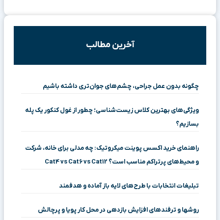
آخرین مطالب
چگونه بدون عمل جراحی، چشم‌های جوان‌تری داشته باشیم
ویژگی‌های بهترین کلاس زیست‌شناسی؛ چطور از غول کنکور یک پله
بسازیم؟
راهنمای خرید اکسس پوینت میکروتیک: چه مدلی برای خانه، شرکت
و محیط‌های پرتراکم مناسب است؟ Cat4 vs Cat6 vs Cat12
تبلیغات انتخابات با طرح‌های لایه باز آماده و هدفمند
روشها و ترفندهای افزایش بازدهی در محل کار پویا و پرچالش