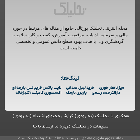
مجله اینترنتی تحلیلک پورتالی جامع از مقاله های مرتبط در حوزه
مالی و سرمایه، ادبیات، موفقیت، آموزش، کسب و کار، سلامت،
گردشگری و… با هدف بهبود سطح دانش عمومی و تخصصی
جامعه است.
لینک‌ها:
میز ناهار خوری
خرید لیبل صدفی
لایت باکس فریم لس پارچه ای
دارالترجمه رسمی
باربری نارمک
اکسسوری کابینت آشپزخانه
همکاری با تحلیلک (به زودی)
گزارش محتوای اشتباه (به زودی)
تبلیغات در تحلیلک
درباره ما
ارتباط با ما
تمام حقوق مادی و معنوی این سایت متعلق به گروه تحلیلک است.