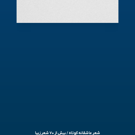
شعر عاشقانه کوتاه / بیش از ۷۰ شعر زیبا