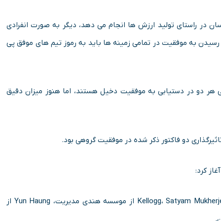
 انسان در راستای تولید ارزش ها انجام می دهد، دیگر به صورت انفرادی
سیدن به موفقیت در تمامی زمینه ها باید به رموز تیم های موفق پی
ی هر دو در دستیابی به موفقیت دخیل هستند، اما هنوز میزان دقیق
تاثیرگذاری دو فاکتور ذکر شده در موفقیت گروهی بود.
Noshir Contractor استاد مدیریت و برنامه ریزی دانشکده Kellogg، Satyam Mukherjee از موسسه هندی مدیریت، Yun Haung از