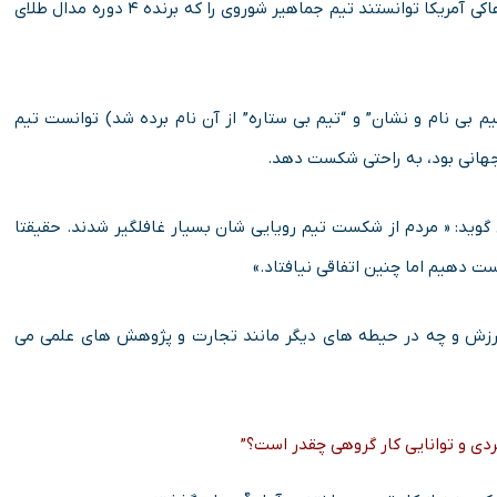
همانند اتفاقی که در المپیک ۱۹۸۰ رخ داد. بازیکنان جوان تیم هاکی آمریکا توانستند تیم جماهیر شوروی را که برنده ۴ دوره مدال طلای
عناوین “تیم بی نام و نشان” و “تیم بی ستاره” از آن نام برده شد) توانست تیم
 جهانی بود، به راحتی شکست دهد.
Bria، استاد مدیریت و برنامه ریزی دانشکده Kellogg می گوید: « مردم از شکست تیم رویایی شان بسیار غافلگیر شدند. حقیقتا
ت دهیم اما چنین اتفاقی نیافتاد.»
رزش و چه در حیطه های دیگر مانند تجارت و پژوهش های علمی می
دی و توانایی کار گروهی چقدر است؟”