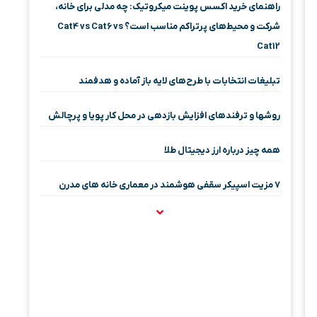
راهنمای خرید اکسس پوینت میکروتیک: چه مدلی برای خانه،
شرکت و محیط‌های پرتراکم مناسب است؟ Cat4 vs Cat6 vs
Cat12
تبلیغات انتخابات با طرح‌های لایه باز آماده و هدفمند
روشها و ترفندهای افزایش بازدهی در محل کار پویا و پرچالش
همه چیز درباره ارز دیجیتال طلا
۷ مزیت اسپیکر سقفی هوشمند در معماری خانه‌ های مدرن