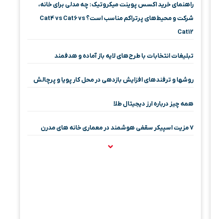
راهنمای خرید اکسس پوینت میکروتیک: چه مدلی برای خانه،
شرکت و محیط‌های پرتراکم مناسب است؟ Cat4 vs Cat6 vs
Cat12
تبلیغات انتخابات با طرح‌های لایه باز آماده و هدفمند
روشها و ترفندهای افزایش بازدهی در محل کار پویا و پرچالش
همه چیز درباره ارز دیجیتال طلا
۷ مزیت اسپیکر سقفی هوشمند در معماری خانه‌ های مدرن