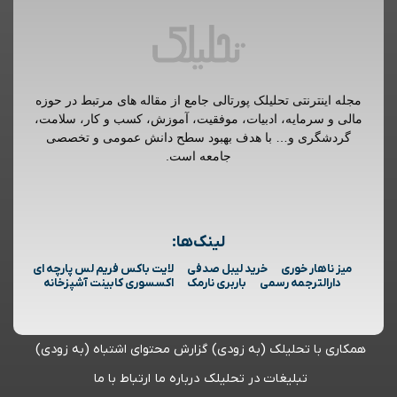
مجله اینترنتی تحلیلک پورتالی جامع از مقاله های مرتبط در حوزه
مالی و سرمایه، ادبیات، موفقیت، آموزش، کسب و کار، سلامت،
گردشگری و… با هدف بهبود سطح دانش عمومی و تخصصی
جامعه است.
لینک‌ها:
میز ناهار خوری
خرید لیبل صدفی
لایت باکس فریم لس پارچه ای
دارالترجمه رسمی
باربری نارمک
اکسسوری کابینت آشپزخانه
همکاری با تحلیلک (به زودی)
گزارش محتوای اشتباه (به زودی)
تبلیغات در تحلیلک
درباره ما
ارتباط با ما