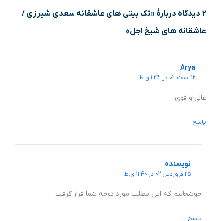
2 دیدگاه دربارهٔ «تک بیتی های عاشقانه سعدی شیرازی /
عاشقانه های شیخ اجل»
Arya
12 اسفند 01 در 1:44 ق.ظ
عالی و قوی
پاسخ
نویسنده
25 فروردین 02 در 11:40 ق.ظ
خوشحالیم که این مطلب مورد توجه شما قرار گرفت
پاسخ