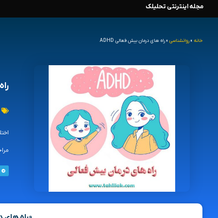
مجله اینترنتی تحلیلک
رش
ه
خانه
»
روانشناسی
»
راه های درمان بیش فعالی ADHD
حتوا
راه
اختل
مراج
«راه های د