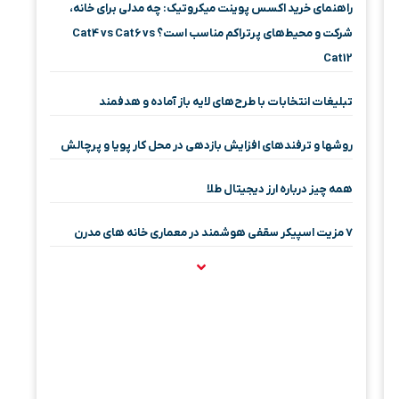
راهنمای خرید اکسس پوینت میکروتیک: چه مدلی برای خانه،
شرکت و محیط‌های پرتراکم مناسب است؟ Cat4 vs Cat6 vs
Cat12
تبلیغات انتخابات با طرح‌های لایه باز آماده و هدفمند
روشها و ترفندهای افزایش بازدهی در محل کار پویا و پرچالش
همه چیز درباره ارز دیجیتال طلا
۷ مزیت اسپیکر سقفی هوشمند در معماری خانه‌ های مدرن