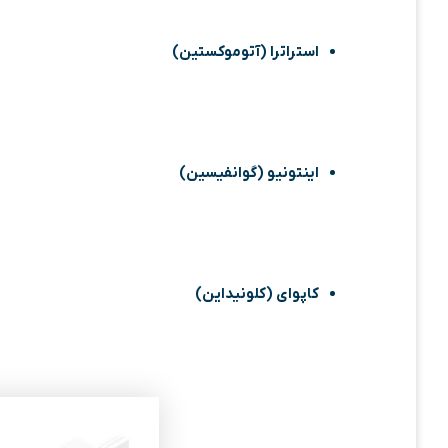
استراترا (آتوموکستین)
اینتونیو (گوانفیسین)
کاپوای (کلونیداین)