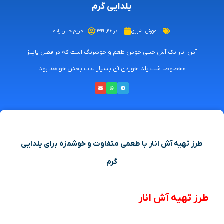
یلدایی گرم
آموزش آشپزی
آذر ۲۶, ۱۳۹۹
مریم حسن زاده
آش انار یک آش خیلی خوش طعم و خوشرنگ است که در فصل پاییز
مخصوصا شب یلدا خوردن آن بسیار لذت بخش خواهد بود.
طرز تهیه آش انار با طعمی متفاوت و خوشمزه برای یلدایی
گرم
طرز تهیه آش انار