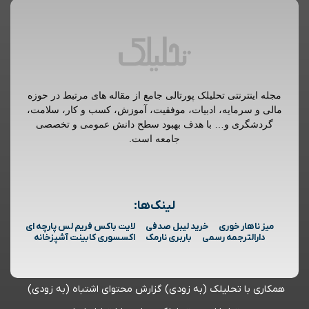
مجله اینترنتی تحلیلک پورتالی جامع از مقاله های مرتبط در حوزه
مالی و سرمایه، ادبیات، موفقیت، آموزش، کسب و کار، سلامت،
گردشگری و… با هدف بهبود سطح دانش عمومی و تخصصی
جامعه است.
لینک‌ها:
میز ناهار خوری
خرید لیبل صدفی
لایت باکس فریم لس پارچه ای
دارالترجمه رسمی
باربری نارمک
اکسسوری کابینت آشپزخانه
همکاری با تحلیلک (به زودی)
گزارش محتوای اشتباه (به زودی)