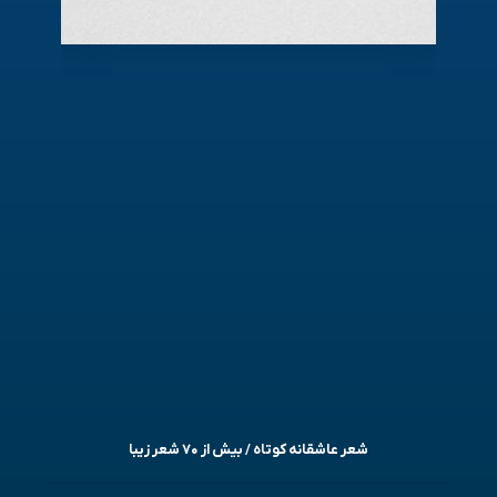
شعر عاشقانه کوتاه / بیش از ۷۰ شعر زیبا