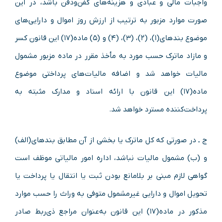
واجبات مالی و عبادی و هزینه‌های کفن‌ودفن باشد، در این
صورت موارد مزبور به ترتیب از ارزش روز اموال و دارایی‌های
موضوع بندهای(۱)، (۲)، (۳)، (۴) و (۵) ماده(۱۷) این قانون کسر
و مازاد ماترک حسب مورد به مأخذ مقرر در ماده مزبور مشمول
مالیات خواهد شد و اضافه مالیات‌های پرداختی موضوع
ماده(۱۷) این قانون با ارائه اسناد و مدارک مثبته به
پرداخت‌کننده مسترد خواهد شد.
ج ـ در صورتی که کل ماترک یا بخشی از آن مطابق بندهای(الف)
و (ب) مشمول مالیات نباشد، اداره امور مالیاتی موظف است
گواهی لازم مبنی بر بلامانع بودن ثبت یا انتقال یا پرداخت یا
تحویل اموال و دارایی غیرمشمول متوفی به وراث را حسب موارد
مذکور در ماده(۱۷) این قانون به‌عنوان مراجع ذی‌ربط صادر