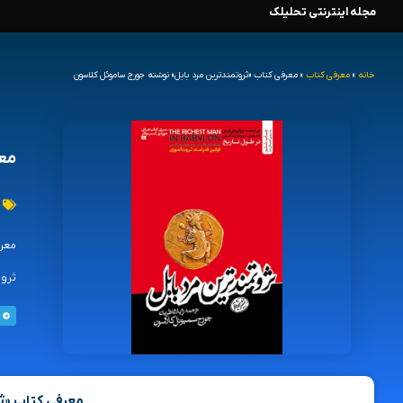
مجله اینترنتی تحلیلک
رش
ه
خانه
»
معرفی کتاب
»
معرفی کتاب «ثروتمندترین مرد بابل» نوشته جورج ساموئل کلاسون
حتوا
معر
معرف
ثروت
معرفی کتاب «ثر