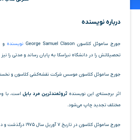
درباره نویسنده
جورج ساموئل کلاسون
George Samuel Clason
نویسنده
تحصیلاتش را در دانشگاه نبراسکا به پایان رساند و مدتی را نیز
جورج ساموئل کلاسون موسس شرکت نقشه‌کشی کلاسون و نخستین نا
اثر برجسته‌ی این نویسنده
ثروتمندترین مرد بابل
است، با وج
مختلف تجدید چاپ می‌شود.
جورج ساموئل کلاسون در تاریخ ۷ آوریل سال ۱۹۷۵ درگذشت و در ایالات کالیفرنیا آمریکا به خاک سپرده شد.