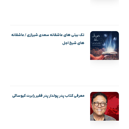
تک بیتی های عاشقانه سعدی شیرازی / عاشقانه
های شیخ اجل
معرفی کتاب پدر پولدار پدر فقیر رابرت کیوساکی