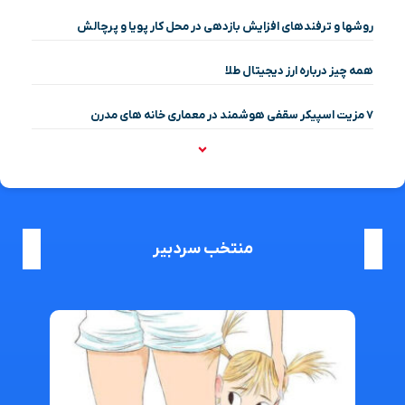
روشها و ترفندهای افزایش بازدهی در محل کار پویا و پرچالش
همه چیز درباره ارز دیجیتال طلا
۷ مزیت اسپیکر سقفی هوشمند در معماری خانه‌ های مدرن
منتخب سردبیر