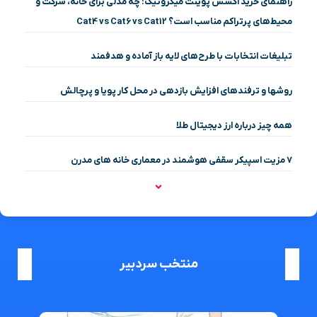
راهنمای خرید اکسس پوینت میکروتیک: چه مدلی برای خانه، شرکت و
محیط‌های پرتراکم مناسب است؟ Cat4 vs Cat6 vs Cat12
تبلیغات انتخابات با طرح‌های لایه باز آماده و هدفمند
روشها و ترفندهای افزایش بازدهی در محل کار پویا و پرچالش
همه چیز درباره ارز دیجیتال طلا
۷ مزیت اسپیکر سقفی هوشمند در معماری خانه‌ های مدرن
منتخب سردبیر